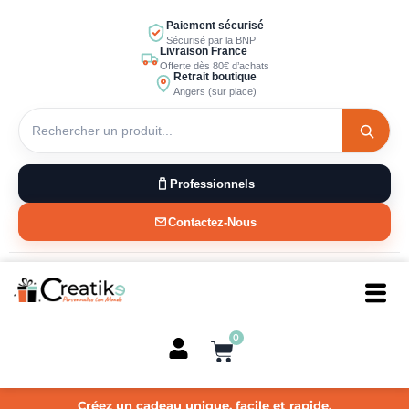
Aller
Paiement sécurisé
au
Sécurisé par la BNP
Livraison France
contenu
Offerte dès 80€ d’achats
Retrait boutique
Angers (sur place)
Professionnels
Contactez-Nous
0
Panier
Créez un cadeau unique, facile et rapide.