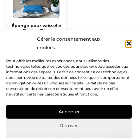
Éponge pour vaisselle
– Rosace Bleue
6,00
€
Gérer le consentement aux
cookies
Pour offrir les meilleures expériences, nous utilisons des
technologies telles que les cookies pour stocker et/ou accéder aux
Mentions légales​
informations des appareils. Le fait de consentir à ces technologies
nous permettra de traiter des données telles que le comportement
Infos pratiques
de navigation ou les ID uniques sur ce site. Le fait de ne pas
consentir ou de retirer son consentement peut avoir un effet
négatif sur certaines caractéristiques et fonctions.
Creatike
Accepter
Nous suivre
I
I
P
Refuser
c
n
i