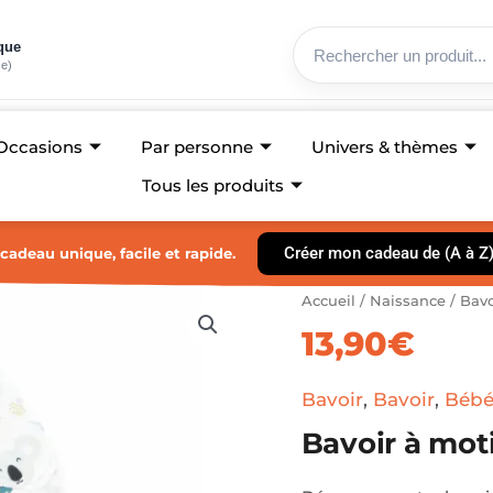
ique
ce)
Occasions
Par personne
Univers & thèmes
Tous les produits
Créer mon cadeau de (A à Z
cadeau unique, facile et rapide.
quantité
Accueil
/
Naissance
/
Bavo
de
13,90
€
Bavoir
à
motifs
Bavoir
,
Bavoir
,
Bébé
-
Koala
Bavoir à moti