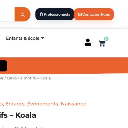
Professionnels
Contactez-Nous
Enfants & école
0
Panier
)
ir
/ Bavoir à motifs – Koala
s
,
Enfants
,
Événements
,
Naissance
fs – Koala