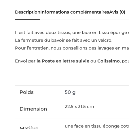
Description
Informations complémentaires
Avis (0)
Il est fait avec deux tissus, une face en tissu épong
La fermeture du bavoir se fait avec un velcro.
Pour l’entretien, nous conseillons des lavages en m
Envoi par
la Poste en lettre suivie
ou
Colissimo
, po
Poids
50 g
22.5 x 31.5 cm
Dimension
une face en tissu éponge cot
Matière