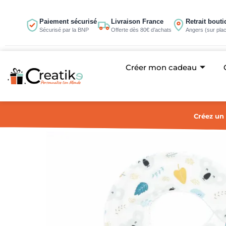
Aller
au
Paiement sécurisé
Livraison France
Retrait bout
Sécurisé par la BNP
Offerte dès 80€ d’achats
Angers (sur pla
contenu
Créer mon cadeau
Créez un 