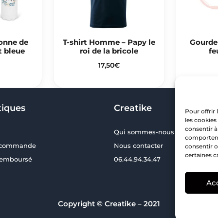
onne de
T-shirt Homme – Papy le
Gourde
t bleue
roi de la bricole
fe
17,50
€
tiques
Creatike
Pour offrir
les cookies
consentir à
Qui sommes-nous ?
comportemen
a commande
Nous contacter
consentir o
certaines c
 remboursé
06.44.94.34.47
Ac
Copyright © Creatike – 2021