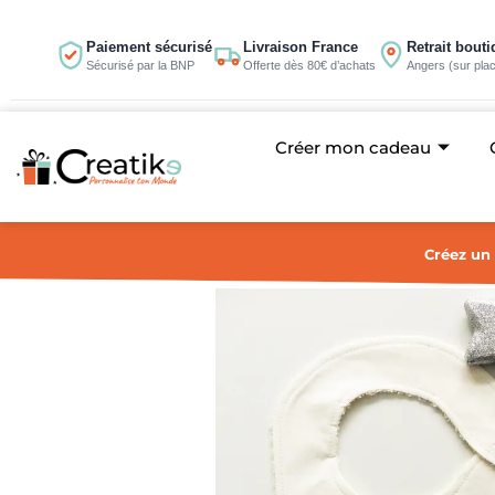
Aller
au
Paiement sécurisé
Livraison France
Retrait bout
Sécurisé par la BNP
Offerte dès 80€ d’achats
Angers (sur pla
contenu
Créer mon cadeau
Créez un 