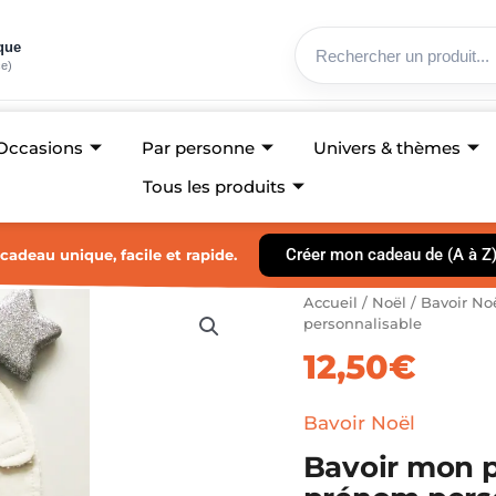
ique
ce)
Occasions
Par personne
Univers & thèmes
Tous les produits
Créer mon cadeau de (A à Z
cadeau unique, facile et rapide.
quantité
Accueil
/
Noël
/
Bavoir No
de
personnalisable
Bavoir
12,50
€
mon
premier
Noël
Bavoir Noël
blanc
Bavoir mon p
cadeaux
,