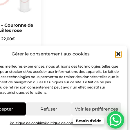
 – Couronne de
uilles rose
22,00
€
Gérer le consentement aux cookies
Nous suivre
 les meilleures expériences, nous utilisons des technologies telles que
 pour stocker et/ou accéder aux informations des appareils. Le fait de
F
I
P
 ces technologies nous permettra de traiter des données telles que le
t de navigation ou les ID uniques sur ce site. Le fait de ne pas
a
n
i
u de retirer son consentement peut avoir un effet négatif sur
c
s
n
aractéristiques et fonctions.
e
t
t
b
a
e
cepter
Refuser
Voir les préférences
o
g
r
o
r
e
Besoin d'aide
Politique de cookies
Politique de confidentialité
k
a
s