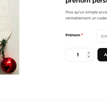
prénom pers
prénom
personnalisabl
Plus qu’un simple acces
véritablement un cade
Prénom
*
A