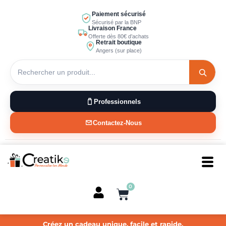
Aller
Paiement sécurisé
au
Sécurisé par la BNP
Livraison France
contenu
Offerte dès 80€ d’achats
Retrait boutique
Angers (sur place)
Professionnels
Contactez-Nous
0
Panier
Créez un cadeau unique, facile et rapide.