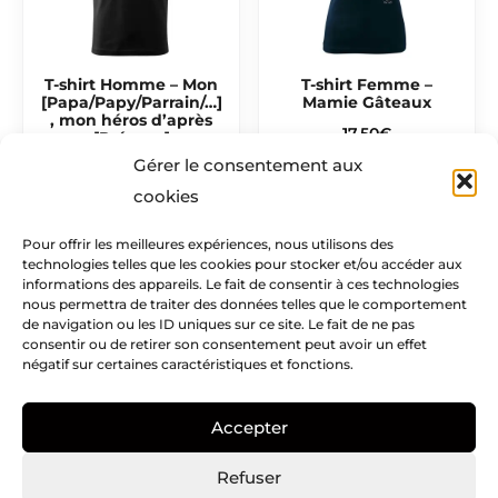
T-shirt Homme – Mon
T-shirt Femme –
[Papa/Papy/Parrain/…]
Mamie Gâteaux
, mon héros d’après
17,50
€
[Prénom]
Gérer le consentement aux
17,50
€
cookies
Pour offrir les meilleures expériences, nous utilisons des
technologies telles que les cookies pour stocker et/ou accéder aux
Mentions légales​
informations des appareils. Le fait de consentir à ces technologies
nous permettra de traiter des données telles que le comportement
Infos pratiques
de navigation ou les ID uniques sur ce site. Le fait de ne pas
consentir ou de retirer son consentement peut avoir un effet
négatif sur certaines caractéristiques et fonctions.
Creatike
Accepter
Nous suivre
I
I
P
Refuser