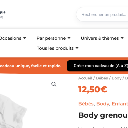
ique
ce)
Occasions
Par personne
Univers & thèmes
Tous les produits
Créer mon cadeau de (A à Z
cadeau unique, facile et rapide.
quantité
Accueil
/
Bébés
/
Body
/ B
de
12,50
€
Body
grenouillère
-
Bébés
,
Body
,
Enfan
C'est
chouette
Body grenouil
la
vie