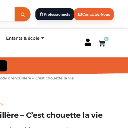
Professionnels
Contactez-Nous
Enfants & école
0
Panier
)
ody grenouillère – C’est chouette la vie
ts
lère – C’est chouette la vie