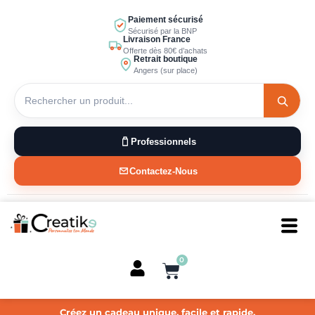
Aller
Paiement sécurisé
au
Sécurisé par la BNP
Livraison France
contenu
Offerte dès 80€ d’achats
Retrait boutique
Angers (sur place)
Professionnels
Contactez-Nous
0
Panier
Créez un cadeau unique, facile et rapide.