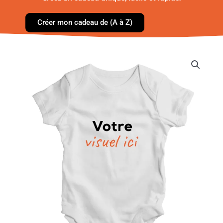
Créer mon cadeau de (A à Z)
quantité
de
Body
grenouillère
-
Votre
visuel