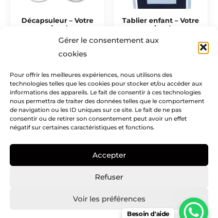
Décapsuleur – Votre
Tablier enfant – Votre
visuel
visuel
Gérer le consentement aux
3,50
€
15,50
€
cookies
Pour offrir les meilleures expériences, nous utilisons des
technologies telles que les cookies pour stocker et/ou accéder aux
Mentions légales​
informations des appareils. Le fait de consentir à ces technologies
nous permettra de traiter des données telles que le comportement
Infos pratiques
de navigation ou les ID uniques sur ce site. Le fait de ne pas
consentir ou de retirer son consentement peut avoir un effet
négatif sur certaines caractéristiques et fonctions.
Creatike
Accepter
Nous suivre
I
I
P
Refuser
c
n
i
o
s
n
Voir les préférences
n
t
t
Besoin d'aide
Copyright © Creatike – 2021