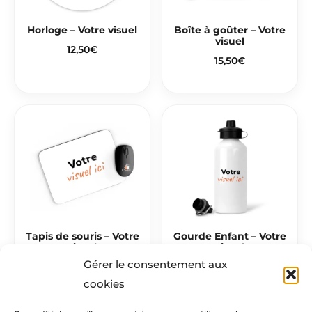
Horloge – Votre visuel
Boîte à goûter – Votre
visuel
12,50
€
15,50
€
Tapis de souris – Votre
Gourde Enfant – Votre
visuel
visuel
Gérer le consentement aux
11,50
€
15,50
€
cookies