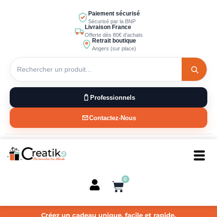
Aller
Paiement sécurisé
au
Sécurisé par la BNP
Livraison France
contenu
Offerte dès 80€ d’achats
Retrait boutique
Angers (sur place)
Professionnels
Contactez-Nous
0
Panier
Créez un cadeau unique, facile et rapide.