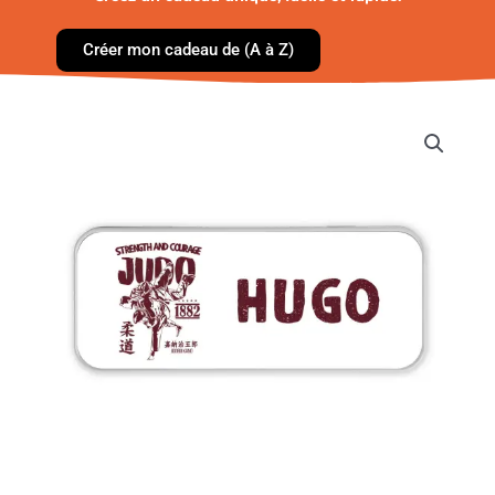
Créer mon cadeau de (A à Z)
quantité
de
Boîte
à
crayons
-
Judo