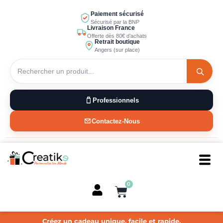
Aller
Paiement sécurisé
au
Sécurisé par la BNP
Livraison France
contenu
Offerte dès 80€ d’achats
Retrait boutique
Angers (sur place)
Professionnels
Contactez-Nous
0
Panier
Créez un cadeau unique, facile et rapide.