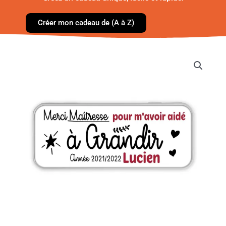
Créer mon cadeau de (A à Z)
quantité
de
Boîte
à
crayons
-
Merci
de
m'avoir
aidé·e
à
grandir