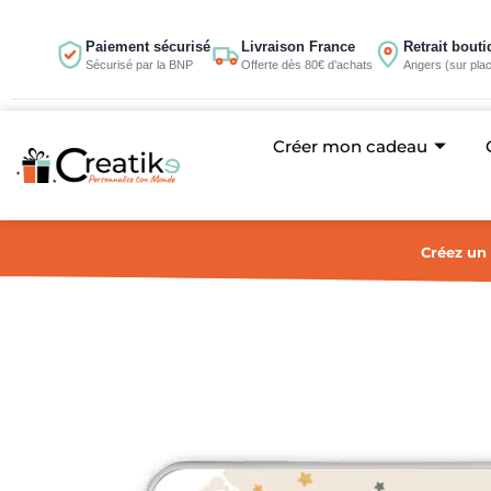
Aller
au
Paiement sécurisé
Livraison France
Retrait bout
Sécurisé par la BNP
Offerte dès 80€ d’achats
Angers (sur pla
contenu
Créer mon cadeau
Créez un 