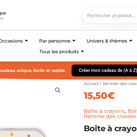
ique
ce)
Occasions
Par personne
Univers & thèmes
Tous les produits
Créer mon cadeau de (A à Z
cadeau unique, facile et rapide.
quantité
Accueil
/
Rentrée des clas
de
15,50
€
Boîte
à
crayons
Boîte à crayons
,
Boi
-
Rentrée des classes
Oiseau
Boîte à cray