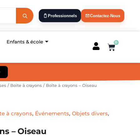
Professionnels
Contactez-Nous
Enfants & école
0
Panier
)
ses
/
Boite à crayons
/ Boîte à crayons – Oiseau
te à crayons
,
Événements
,
Objets divers
,
ons – Oiseau