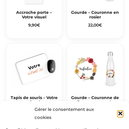
Accroche porte –
Gourde – Couronne en
Votre visuel
rosier
9,90
€
22,00
€
Tapis de souris – Votre
Gourde – Couronne de
visuel
fleurs automnale
Gérer le consentement aux
11,50
€
22,00
€
cookies