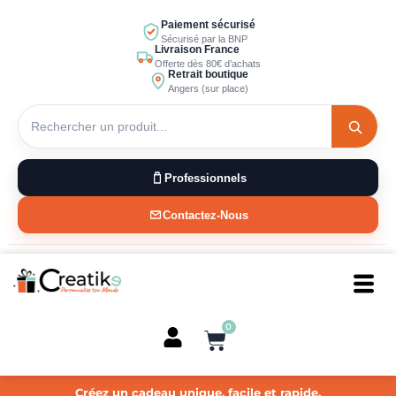
Aller
Paiement sécurisé
au
Sécurisé par la BNP
Livraison France
contenu
Offerte dès 80€ d’achats
Retrait boutique
Angers (sur place)
Professionnels
Contactez-Nous
0
Panier
Créez un cadeau unique, facile et rapide.