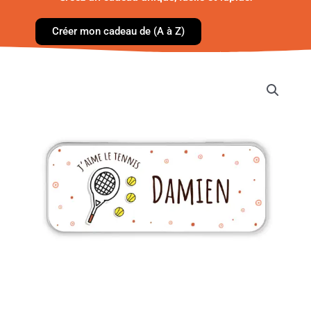
Créer mon cadeau de (A à Z)
quantité
de
Boîte
à
crayons
-
Tennis