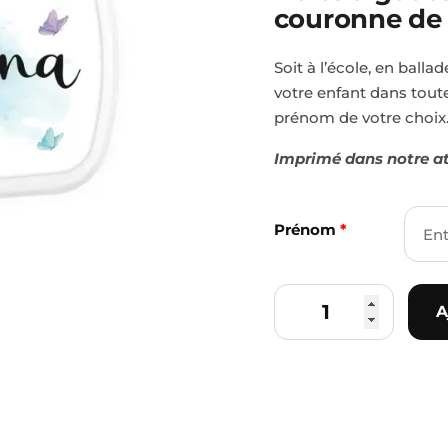
et
couronne de
couronne
de
Soit à l’école, en balla
Roses
votre enfant dans toute
prénom de votre choix
Imprimé dans notre at
Prénom
*
A