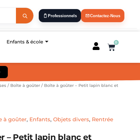
Professionnels
Contactez-Nous
Enfants & école
0
Panier
)
ses
/
Boîte à goûter
/ Boîte à goûter – Petit lapin blanc et
e à goûter
,
Enfants
,
Objets divers
,
Rentrée
r – Petit lapin blanc et