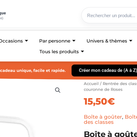
ique
ce)
Occasions
Par personne
Univers & thèmes
Tous les produits
Créer mon cadeau de (A à Z
cadeau unique, facile et rapide.
quantité
Accueil
/
Rentrée des clas
de
couronne de Roses
Boîte
15,50
€
à
goûter
-
Boîte à goûter
,
Boît
Petit
des classes
lapin
Boîte à goûte
blanc