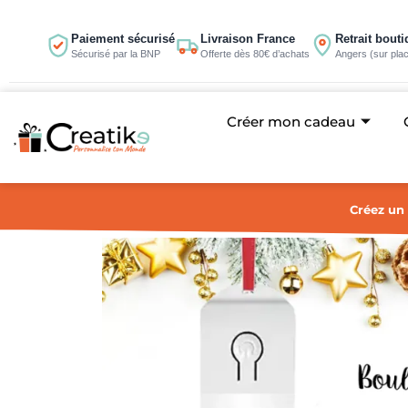
Aller
au
Paiement sécurisé
Livraison France
Retrait bout
Sécurisé par la BNP
Offerte dès 80€ d’achats
Angers (sur pla
contenu
Créer mon cadeau
Créez un 