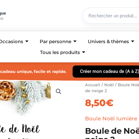
ique
ce)
Occasions
Par personne
Univers & thèmes
Tous les produits
Créer mon cadeau de (A à Z
cadeau unique, facile et rapide.
quantité
Accueil
/
Noël
/
Boule Noë
de
de neige 2
Boule
8,50
€
de
Noël
lumière
Boule Noël lumière 
bonhomme
Boule de No
de
neige