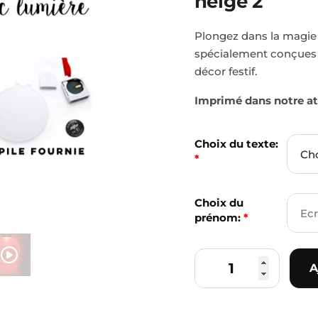
neige 2
2
Plongez dans la magie
spécialement conçues po
décor festif.
Imprimé dans notre ate
Choix du texte:
*
Choix du
prénom:
*
A