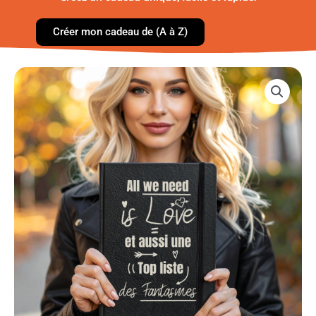
Créer mon cadeau de (A à Z)
quantité
de
Cahier
des
notes
A5
cadeau
couple
fantasmes