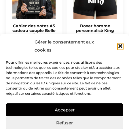
Cahier des notes A5
Boxer homme
cadeau couple Belle
personnalisé King
vie
14,90
€
Gérer le consentement aux
14,50
€
cookies
Pour offrir les meilleures expériences, nous utilisons des
technologies telles que les cookies pour stocker et/ou accéder aux
Mentions légales​
informations des appareils. Le fait de consentir à ces technologies
nous permettra de traiter des données telles que le comportement
Infos pratiques
de navigation ou les ID uniques sur ce site. Le fait de ne pas
consentir ou de retirer son consentement peut avoir un effet
négatif sur certaines caractéristiques et fonctions.
Creatike
Accepter
Nous suivre
I
I
P
Refuser