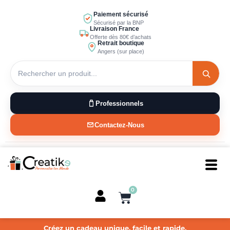
Aller
Paiement sécurisé
au
Sécurisé par la BNP
Livraison France
contenu
Offerte dès 80€ d’achats
Retrait boutique
Angers (sur place)
Professionnels
Contactez-Nous
0
Panier
Créez un cadeau unique, facile et rapide.