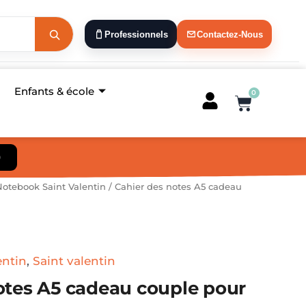
Professionnels
Contactez-Nous
Enfants & école
0
Panier
)
otebook Saint Valentin
/ Cahier des notes A5 cadeau
entin
,
Saint valentin
otes A5 cadeau couple pour