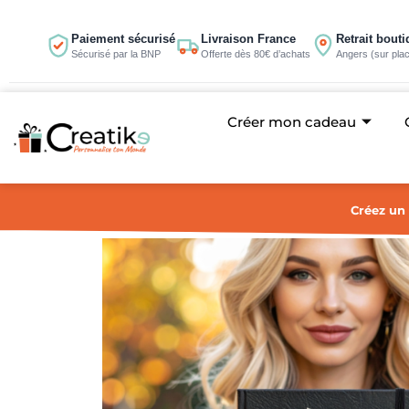
Aller
au
Paiement sécurisé
Livraison France
Retrait bout
Sécurisé par la BNP
Offerte dès 80€ d’achats
Angers (sur pla
contenu
Créer mon cadeau
Créez un 