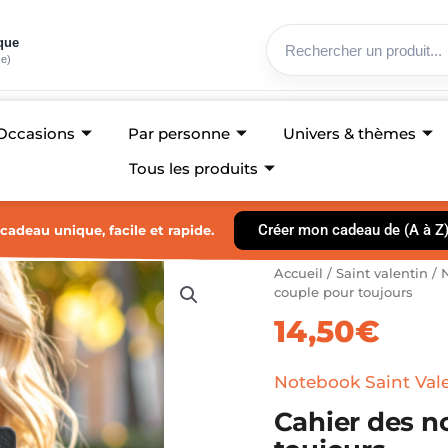
ique
ce)
Occasions
Par personne
Univers & thèmes
Tous les produits
Créer mon cadeau de (A à Z
cadeau unique, facile et rapide.
quantité
Accueil
/
Saint valentin
/
N
de
couple pour toujours
Cahier
14,50
€
des
notes
A5
Notebook Saint Val
cadeau
Cahier des n
couple
pour