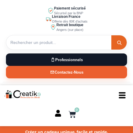
Aller
Paiement sécurisé
au
Sécurisé par la BNP
Livraison France
contenu
Offerte dès 80€ d’achats
Retrait boutique
Angers (sur place)
Professionnels
Contactez-Nous
0
Panier
Créez un cadeau unique, facile et rapide.