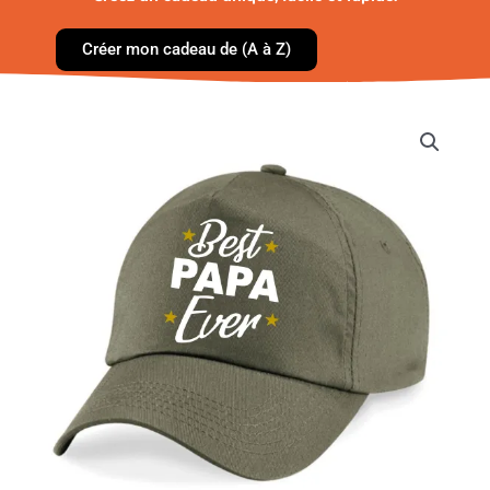
Créer mon cadeau de (A à Z)
quantité
de
Casquette
-
Best
[Papa/Papy/Parrain/...]