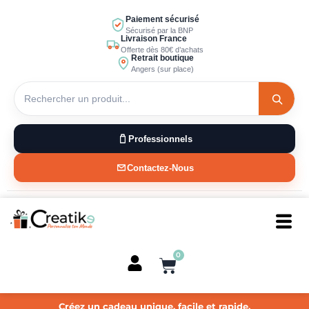
Aller
Paiement sécurisé
au
Sécurisé par la BNP
Livraison France
contenu
Offerte dès 80€ d’achats
Retrait boutique
Angers (sur place)
Professionnels
Contactez-Nous
0
Panier
Créez un cadeau unique, facile et rapide.