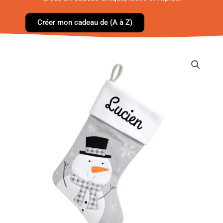
Créer mon cadeau de (A à Z)
quantité
de
Chaussette
Noël
personnalisée
gris,
bonhomme
de
neige