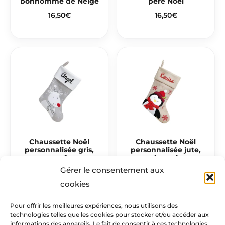
bonhomme de Neige
père Noël
16,50
€
16,50
€
Chaussette Noël
Chaussette Noël
personnalisée gris,
personnalisée jute,
cerf
pingouin
Gérer le consentement aux
16,50
€
16,50
€
cookies
Pour offrir les meilleures expériences, nous utilisons des
technologies telles que les cookies pour stocker et/ou accéder aux
Mentions légales​
informations des appareils. Le fait de consentir à ces technologies