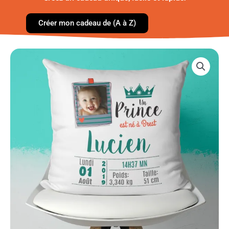
Créer mon cadeau de (A à Z)
quantité
de
Coussin
de
Naissance
-
Prince