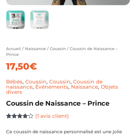
Accueil
/
Naissance
/
Coussin
/ Coussin de Naissance –
Prince
17,50
€
Bébés
,
Coussin
,
Coussin
,
Coussin de
naissance
,
Événements
,
Naissance
,
Objets
divers
Coussin de Naissance – Prince
(
1
avis client)
Noté
1
4.00
sur 5
Ce coussin de naissance personnalisé est une jolie
basé