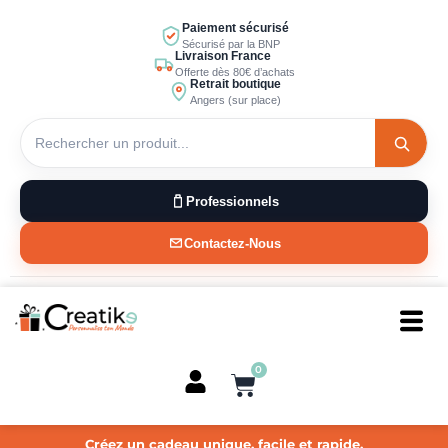
Aller
Paiement sécurisé
au
Sécurisé par la BNP
Livraison France
contenu
Offerte dès 80€ d’achats
Retrait boutique
Angers (sur place)
Professionnels
Contactez-Nous
0
Panier
Créez un cadeau unique, facile et rapide.