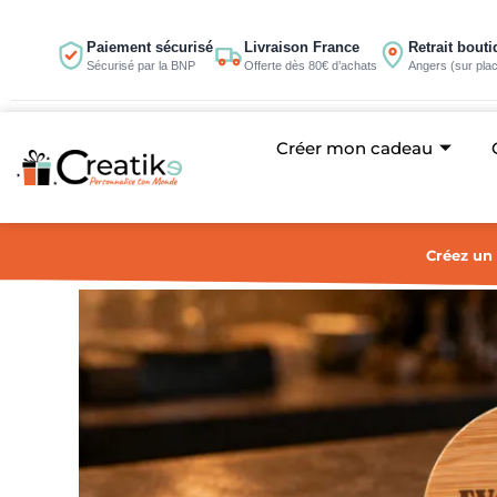
Aller
au
Paiement sécurisé
Livraison France
Retrait bout
Sécurisé par la BNP
Offerte dès 80€ d’achats
Angers (sur pla
contenu
Créer mon cadeau
Créez un 