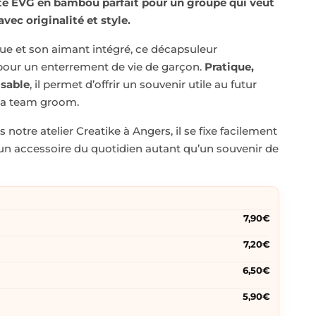
é EVG en bambou parfait pour un groupe qui veut
ec originalité et style.
ue et son aimant intégré, ce décapsuleur
 pour un enterrement de vie de garçon.
Pratique,
isable
, il permet d’offrir un souvenir utile au futur
la team groom.
notre atelier Creatike à Angers, il se fixe facilement
t un accessoire du quotidien autant qu’un souvenir de
7,90€
7,20€
6,50€
5,90€