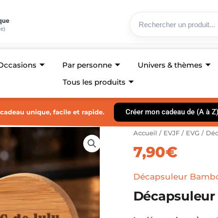
ique
ce)
Occasions
Par personne
Univers & thèmes
Tous les produits
Créer mon cadeau de (A à Z
cadeau unique, facile et rapide.
quantité
Accueil
/
EVJF / EVG
/
Déc
de
7,90
€
Décapsuleur
Bambou
EVG-
Décapsuleur Bamb
Ville
Décapsuleur