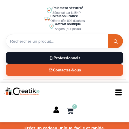
Aller
Paiement sécurisé
au
Sécurisé par la BNP
Livraison France
contenu
Offerte dès 80€ d’achats
Retrait boutique
Angers (sur place)
Professionnels
Contactez-Nous
0
Panier
Créez un cadeau unique, facile et rapide.