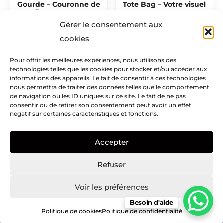
Gourde – Couronne de
Tote Bag – Votre visuel
fleurs orange
12,50
€
Gérer le consentement aux
22,00
€
cookies
Pour offrir les meilleures expériences, nous utilisons des
technologies telles que les cookies pour stocker et/ou accéder aux
Mentions légales​
informations des appareils. Le fait de consentir à ces technologies
nous permettra de traiter des données telles que le comportement
Infos pratiques
de navigation ou les ID uniques sur ce site. Le fait de ne pas
consentir ou de retirer son consentement peut avoir un effet
négatif sur certaines caractéristiques et fonctions.
Creatike
Accepter
Nous suivre
I
I
P
Refuser
c
n
i
o
s
n
Voir les préférences
n
t
t
Besoin d'aide
Copyright © Creatike – 2021
-
a
e
Politique de cookies
Politique de confidentialité