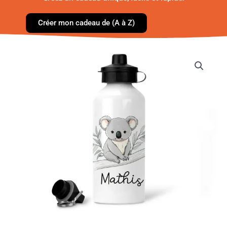
Créer mon cadeau de (A à Z)
quantité
de
Gourde
Enfant
-
koala
gris