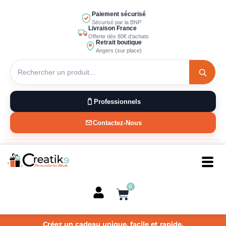
Aller
Paiement sécurisé
au
Sécurisé par la BNP
Livraison France
contenu
Offerte dès 80€ d’achats
Retrait boutique
Angers (sur place)
Professionnels
Contactez-Nous
0
Panier
Créez un cadeau unique, facile et rapide.