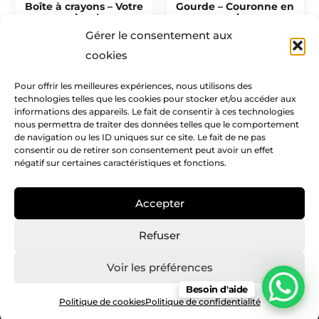
Boîte à crayons – Votre
Gourde – Couronne en
visuel
rosier
Gérer le consentement aux
15,50
€
22,00
€
cookies
Pour offrir les meilleures expériences, nous utilisons des
technologies telles que les cookies pour stocker et/ou accéder aux
Mentions légales​
informations des appareils. Le fait de consentir à ces technologies
nous permettra de traiter des données telles que le comportement
Infos pratiques
de navigation ou les ID uniques sur ce site. Le fait de ne pas
consentir ou de retirer son consentement peut avoir un effet
négatif sur certaines caractéristiques et fonctions.
Creatike
Accepter
Nous suivre
I
I
P
Refuser
c
n
i
o
s
n
Voir les préférences
n
t
t
Besoin d'aide
Copyright © Creatike – 2021
-
a
e
Politique de cookies
Politique de confidentialité