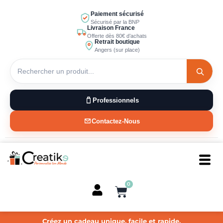
Aller
Paiement sécurisé
au
Sécurisé par la BNP
Livraison France
contenu
Offerte dès 80€ d’achats
Retrait boutique
Angers (sur place)
Professionnels
Contactez-Nous
0
Panier
Créez un cadeau unique, facile et rapide.