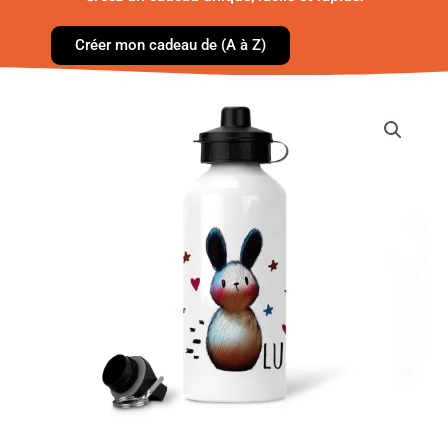
Créer mon cadeau de (A à Z)
quantité
de
Gourde
Enfant
-
lapin
coeur