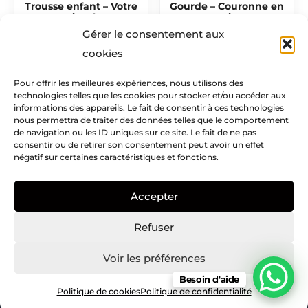
Trousse enfant – Votre
Gourde – Couronne en
visuel
rosier
Gérer le consentement aux
12,90
€
22,00
€
cookies
Pour offrir les meilleures expériences, nous utilisons des
technologies telles que les cookies pour stocker et/ou accéder aux
Mentions légales​
informations des appareils. Le fait de consentir à ces technologies
nous permettra de traiter des données telles que le comportement
Infos pratiques
de navigation ou les ID uniques sur ce site. Le fait de ne pas
consentir ou de retirer son consentement peut avoir un effet
négatif sur certaines caractéristiques et fonctions.
Creatike
Accepter
Nous suivre
I
I
P
Refuser
c
n
i
o
s
n
Voir les préférences
n
t
t
Besoin d'aide
Copyright © Creatike – 2021
-
a
e
Politique de cookies
Politique de confidentialité