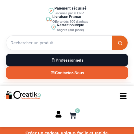
Aller
Paiement sécurisé
au
Sécurisé par la BNP
Livraison France
contenu
Offerte dès 80€ d’achats
Retrait boutique
Angers (sur place)
Professionnels
Contactez-Nous
0
Panier
Créez un cadeau unique, facile et rapide.