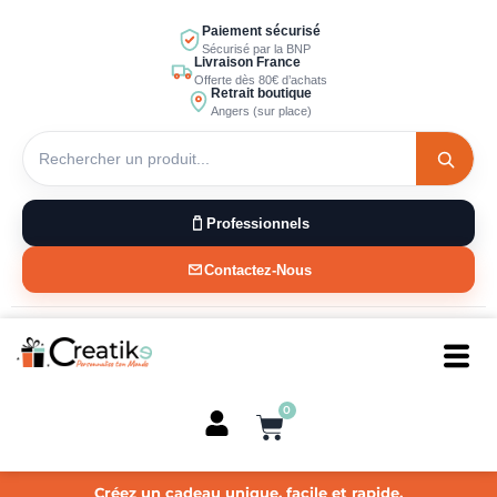
Aller
Paiement sécurisé
au
Sécurisé par la BNP
Livraison France
contenu
Offerte dès 80€ d’achats
Retrait boutique
Angers (sur place)
Professionnels
Contactez-Nous
0
Panier
Créez un cadeau unique, facile et rapide.