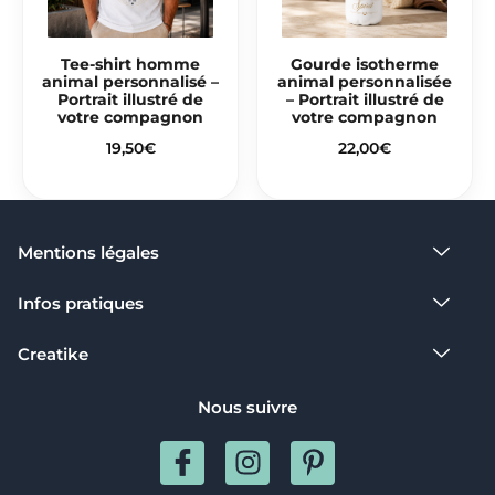
Tee-shirt homme
Gourde isotherme
animal personnalisé –
animal personnalisée
Portrait illustré de
– Portrait illustré de
votre compagnon
votre compagnon
19,50
€
22,00
€
Mentions légales​
Infos pratiques
Creatike
Nous suivre
I
I
P
c
n
i