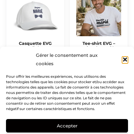
Casquette EVG
Tee-shirt EVG –
personnalisée – Super
Bientôt marié
Gérer le consentement aux
12,50
€
17,50
€
cookies
Pour offrir les meilleures expériences, nous utilisons des
technologies telles que les cookies pour stocker et/ou accéder aux
Mentions légales​
informations des appareils. Le fait de consentir à ces technologies
nous permettra de traiter des données telles que le comportement
Infos pratiques
de navigation ou les ID uniques sur ce site. Le fait de ne pas
consentir ou de retirer son consentement peut avoir un effet
négatif sur certaines caractéristiques et fonctions.
Creatike
Accepter
Nous suivre