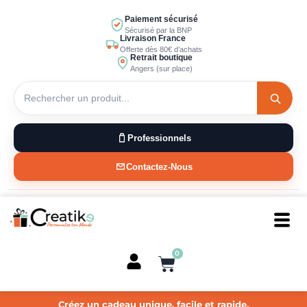
Aller
Paiement sécurisé
au
Sécurisé par la BNP
Livraison France
contenu
Offerte dès 80€ d’achats
Retrait boutique
Angers (sur place)
Professionnels
Contactez-Nous
0
Panier
Créez un cadeau unique, facile et rapide.