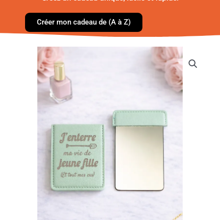
Créer mon cadeau de (A à Z)
quantité
de
Miroir
de
poche
EVJF-
Vie
de
jeune
fille