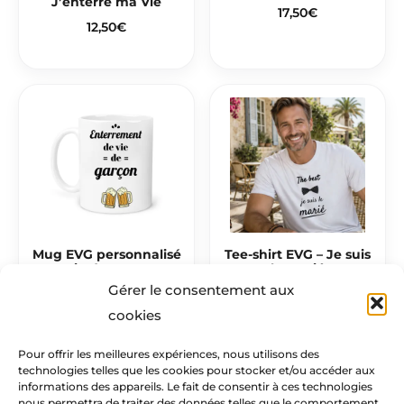
J’enterre ma Vie
17,50
€
12,50
€
Mug EVG personnalisé
Tee-shirt EVG – Je suis
– Vie de Garçon
le marié
Gérer le consentement aux
12,50
€
17,50
€
cookies
Pour offrir les meilleures expériences, nous utilisons des
technologies telles que les cookies pour stocker et/ou accéder aux
Mentions légales​
informations des appareils. Le fait de consentir à ces technologies
nous permettra de traiter des données telles que le comportement