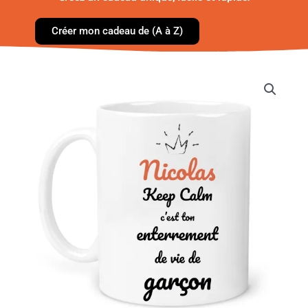
Créer mon cadeau de (A à Z)
quantité
de
Mug
EVG
personnalisé
–
Keep
calm