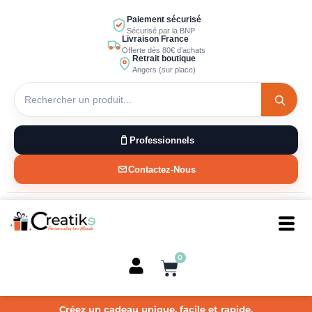
Aller
Paiement sécurisé
au
Sécurisé par la BNP
Livraison France
contenu
Offerte dès 80€ d’achats
Retrait boutique
Angers (sur place)
Professionnels
Contactez-Nous
0
Panier
Créez un cadeau unique, facile et rapide.