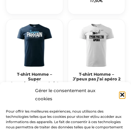
17,50
€
T-shirt Homme –
T-shirt Homme –
Super
J’peux pas j’ai apéro 2
[Papa/Papy/Parrain/…]
17,50
€
Gérer le consentement aux
17,50
€
cookies
Pour offrir les meilleures expériences, nous utilisons des
technologies telles que les cookies pour stocker et/ou accéder aux
Mentions légales​
informations des appareils. Le fait de consentir à ces technologies
nous permettra de traiter des données telles que le comportement