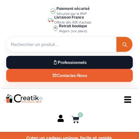
Aller
Paiement sécurisé
au
Sécurisé par la BNP
Livraison France
contenu
Offerte dès 80€ d’achats
Retrait boutique
Angers (sur place)
Professionnels
Contactez-Nous
0
Panier
Créez un cadeau unique, facile et rapide.