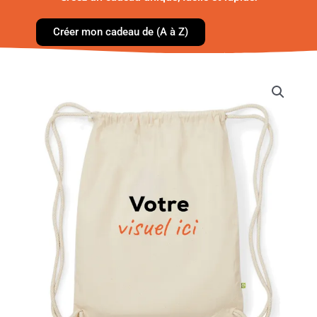
Créer mon cadeau de (A à Z)
quantité
de
Sac
à
dos
bio
-
Votre
visuel