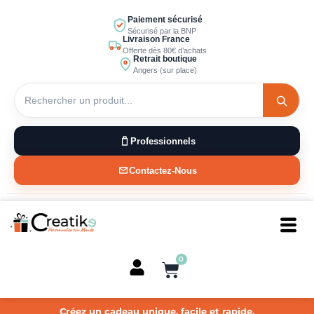
Aller
Paiement sécurisé
au
Sécurisé par la BNP
Livraison France
contenu
Offerte dès 80€ d’achats
Retrait boutique
Angers (sur place)
Professionnels
Contactez-Nous
0
Panier
Créez un cadeau unique, facile et rapide.