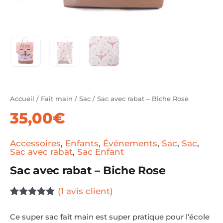
Accueil
/
Fait main
/
Sac
/ Sac avec rabat – Biche Rose
35,00
€
Accessoires
,
Enfants
,
Événements
,
Sac
,
Sac
,
Sac avec rabat
,
Sac Enfant
Sac avec rabat – Biche Rose
(
1
avis client)
Noté
1
5.00
sur 5
Ce super sac fait main est super pratique pour l’école
basé sur