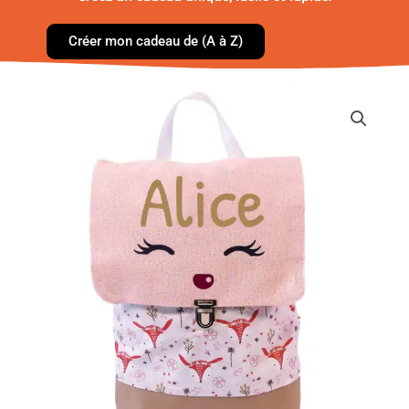
Créer mon cadeau de (A à Z)
quantité
de
Sac
avec
rabat
-
Biche
Rose