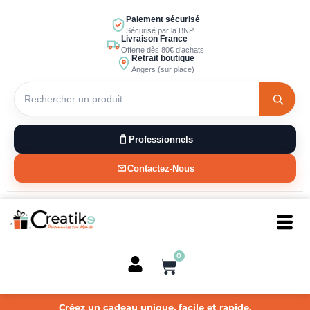
Aller
Paiement sécurisé
au
Sécurisé par la BNP
Livraison France
contenu
Offerte dès 80€ d’achats
Retrait boutique
Angers (sur place)
Professionnels
Contactez-Nous
0
Panier
Créez un cadeau unique, facile et rapide.