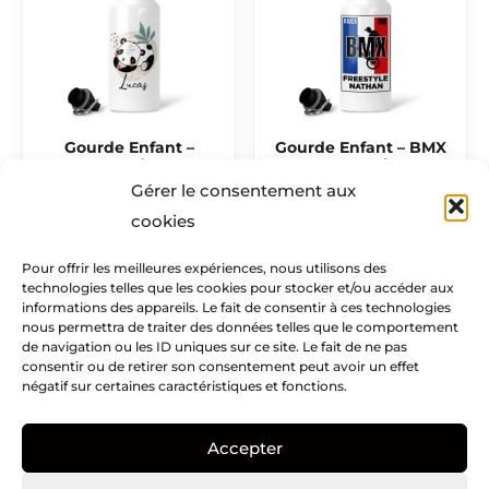
Gourde Enfant –
Gourde Enfant – BMX
Panda
Freestyle
Gérer le consentement aux
15,50
€
15,50
€
cookies
Pour offrir les meilleures expériences, nous utilisons des
technologies telles que les cookies pour stocker et/ou accéder aux
Mentions légales​
informations des appareils. Le fait de consentir à ces technologies
nous permettra de traiter des données telles que le comportement
Infos pratiques
de navigation ou les ID uniques sur ce site. Le fait de ne pas
consentir ou de retirer son consentement peut avoir un effet
négatif sur certaines caractéristiques et fonctions.
Creatike
Accepter
Nous suivre