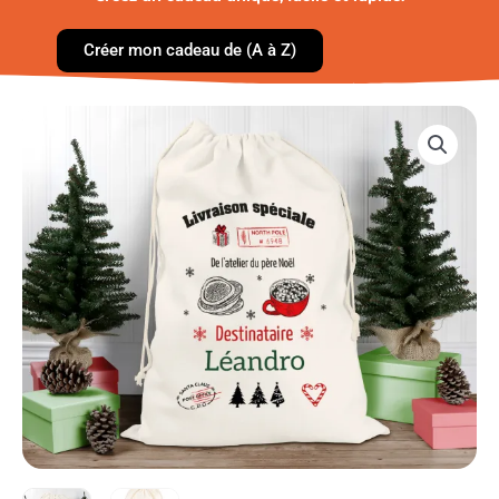
Créer mon cadeau de (A à Z)
quantité
de
Sac
de
Noël
livraison
speciale
chocolat
Personnalisable