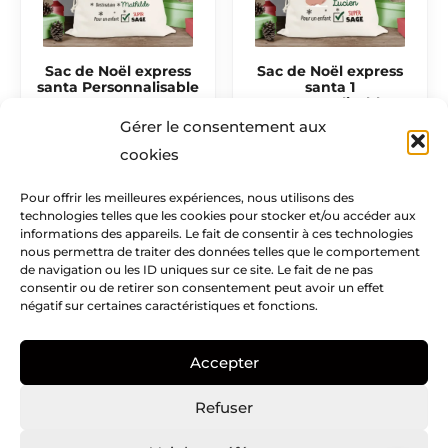
Sac de Noël express
Sac de Noël express
santa Personnalisable
santa 1
Personnalisable
6,90
€
Gérer le consentement aux
6,90
€
cookies
Pour offrir les meilleures expériences, nous utilisons des
technologies telles que les cookies pour stocker et/ou accéder aux
Mentions légales​
informations des appareils. Le fait de consentir à ces technologies
nous permettra de traiter des données telles que le comportement
Infos pratiques
de navigation ou les ID uniques sur ce site. Le fait de ne pas
consentir ou de retirer son consentement peut avoir un effet
négatif sur certaines caractéristiques et fonctions.
Creatike
Accepter
Nous suivre
I
I
P
Refuser
c
n
i