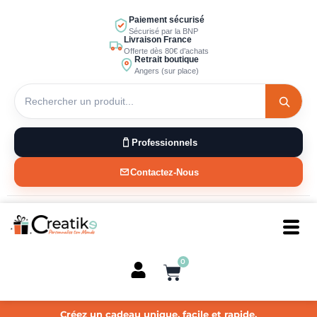
Aller
Paiement sécurisé
au
Sécurisé par la BNP
Livraison France
contenu
Offerte dès 80€ d’achats
Retrait boutique
Angers (sur place)
Professionnels
Contactez-Nous
0
Panier
Créez un cadeau unique, facile et rapide.