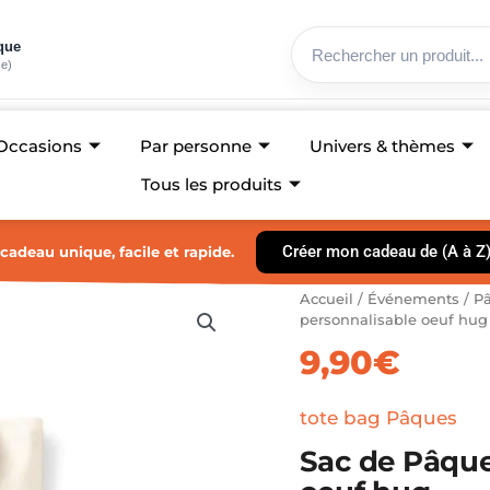
ique
ce)
Occasions
Par personne
Univers & thèmes
Tous les produits
Créer mon cadeau de (A à Z
cadeau unique, facile et rapide.
quantité
Accueil
/
Événements
/
P
de
personnalisable oeuf hug
Sac
9,90
€
de
Pâques
tote
tote bag Pâques
bag
Sac de Pâque
personnalisabl
oeuf