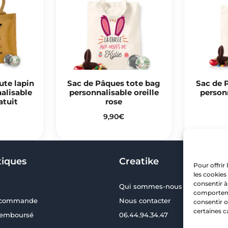
ute lapin
Sac de Pâques tote bag
Sac de 
alisable
personnalisable oreille
person
atuit
rose
9,90
€
tiques
Creatike
Pour offrir
les cookies
consentir à
Qui sommes-nous ?
comportemen
a commande
Nous contacter
consentir o
certaines c
 remboursé
06.44.94.34.47