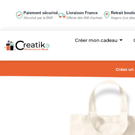
Aller
au
Paiement sécurisé
Livraison France
Retrait bout
Sécurisé par la BNP
Offerte dès 80€ d’achats
Angers (sur pla
contenu
Créer mon cadeau
Créez un 