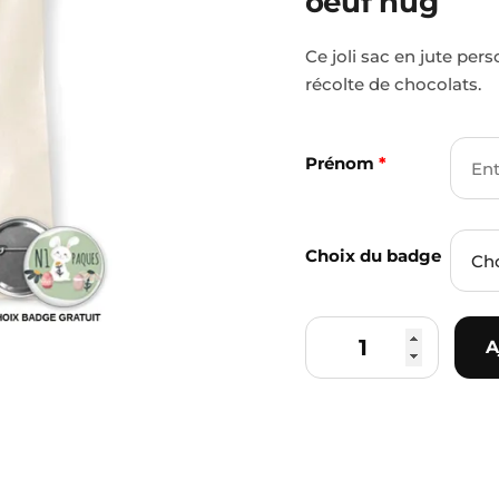
oeuf hug
hug
Ce joli sac en jute per
récolte de chocolats.
Prénom
*
Choix du badge
A