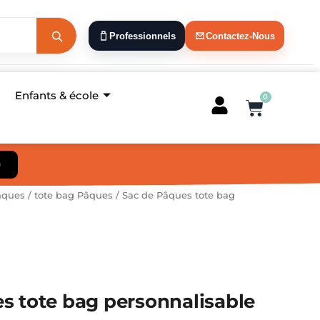
Professionnels
Contactez-Nous
Enfants & école
0
Panier
)
âques
/
tote bag Pâques
/ Sac de Pâques tote bag
s tote bag personnalisable
e