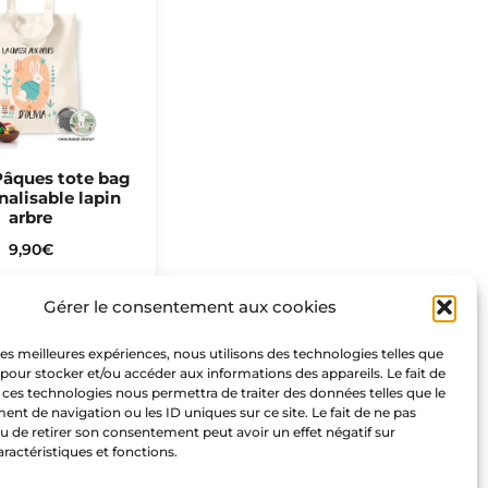
Pâques tote bag
nalisable lapin
arbre
9,90
€
Gérer le consentement aux cookies
Nous suivre
 les meilleures expériences, nous utilisons des technologies telles que
 pour stocker et/ou accéder aux informations des appareils. Le fait de
F
I
P
 ces technologies nous permettra de traiter des données telles que le
t de navigation ou les ID uniques sur ce site. Le fait de ne pas
a
n
i
u de retirer son consentement peut avoir un effet négatif sur
c
s
n
aractéristiques et fonctions.
e
t
t