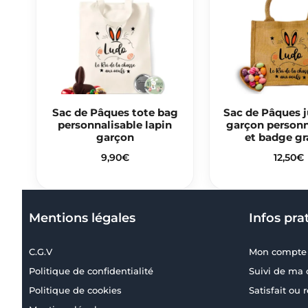
Sac de Pâques tote bag
Sac de Pâques j
personnalisable lapin
garçon personn
garçon
et badge gr
9,90
€
12,50
€
Mentions légales
Infos pra
C.G.V
Mon compte
Politique de confidentialité
Suivi de m
Politique de cookies
Satisfait ou