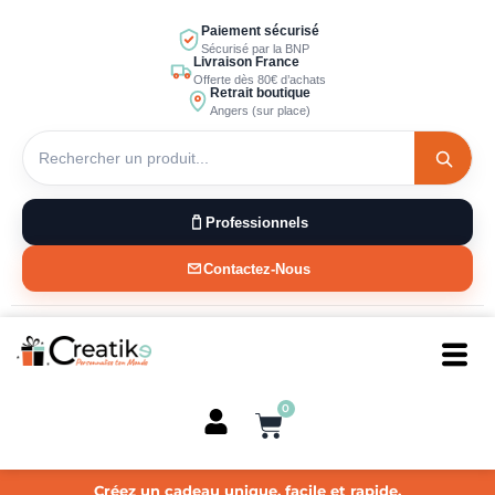
Aller
Paiement sécurisé
au
Sécurisé par la BNP
Livraison France
contenu
Offerte dès 80€ d’achats
Retrait boutique
Angers (sur place)
Professionnels
Contactez-Nous
0
Panier
Créez un cadeau unique, facile et rapide.