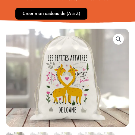
Créer mon cadeau de (A à Z)
quantité
de
Sac
de
rangement
-
pochette
-
Deux
Girafes