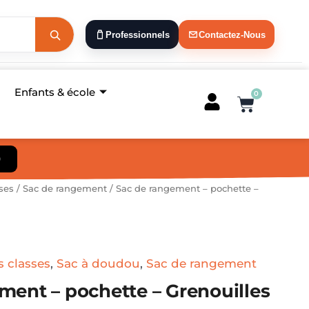
Professionnels
Contactez-Nous
Enfants & école
0
Panier
)
ses
/
Sac de rangement
/ Sac de rangement – pochette –
s classes
,
Sac à doudou
,
Sac de rangement
ment – pochette – Grenouilles