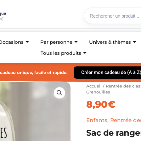
ique
ce)
Occasions
Par personne
Univers & thèmes
Tous les produits
Créer mon cadeau de (A à Z
cadeau unique, facile et rapide.
quantité
Accueil
/
Rentrée des clas
de
Grenouilles
Sac
8,90
€
de
rangement
-
Enfants
,
Rentrée de
pochette
Sac de range
-
Grenouilles