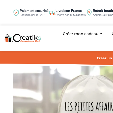
Aller
au
Paiement sécurisé
Livraison France
Retrait bout
Sécurisé par la BNP
Offerte dès 80€ d’achats
Angers (sur pla
contenu
Créer mon cadeau
Créez un 