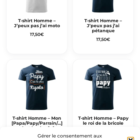
T-shirt Homme –
T-shirt Homme –
J’peux pas j’ai moto
J’peux pas j’ai
pétanque
17,50
€
17,50
€
T-shirt Homme – Mon
T-shirt Homme – Papy
[Papa/Papy/Parrain/…]
le roi de la bricole
c’est le plus […]
17,50
€
Gérer le consentement aux
17,50
€