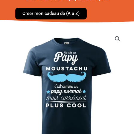
Créer mon cadeau de (A à Z)
quantité
de
T-
shirt
Homme
-
Je
suis
un
[Papa/Papy/Parrain/...]
moustachu