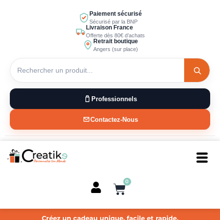
Aller
Paiement sécurisé
au
Sécurisé par la BNP
Livraison France
contenu
Offerte dès 80€ d’achats
Retrait boutique
Angers (sur place)
Professionnels
Contactez-Nous
0
Panier
Créez un cadeau unique, facile et rapide.