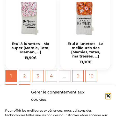
Étui à lunettes – Ma
Étui à lunettes – La
super [Mamie, Tata,
meilleures des
Maman, …]
[Mamies, tatas,
maitresses, …]
19,90
€
19,90
€
1
2
3
4
…
9
10
11
→
Gérer le consentement aux
cookies
Pour offrir les meilleures expériences, nous utilisons des
technologies telles que les cookies pour stocker et/ou accéder aux