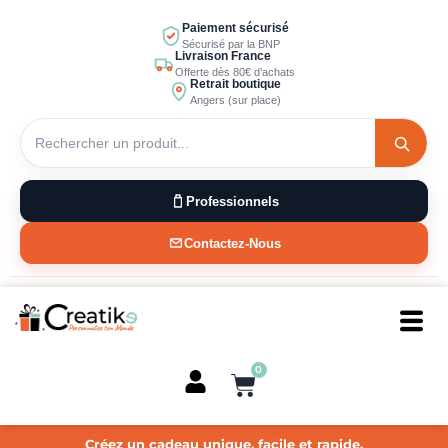
Aller
Paiement sécurisé
au
Sécurisé par la BNP
Livraison France
contenu
Offerte dès 80€ d’achats
Retrait boutique
Angers (sur place)
Professionnels
Contactez-Nous
0
Panier
Créez un cadeau unique, facile et rapide.