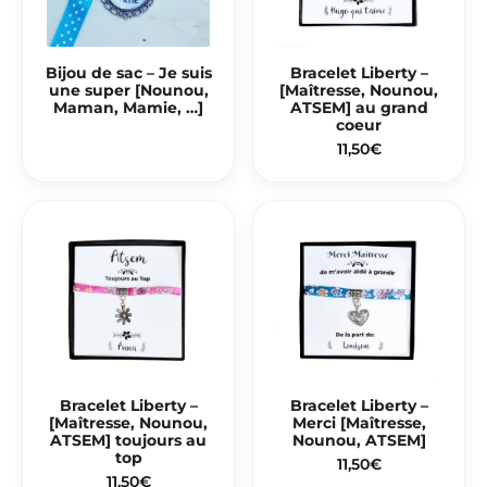
Bijou de sac – Je suis
Bracelet Liberty –
une super [Nounou,
[Maîtresse, Nounou,
Maman, Mamie, …]
ATSEM] au grand
coeur
11,50
€
Bracelet Liberty –
Bracelet Liberty –
[Maîtresse, Nounou,
Merci [Maîtresse,
ATSEM] toujours au
Nounou, ATSEM]
top
11,50
€
11,50
€