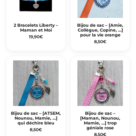
2 Bracelets Liberty –
Bijou de sac – [Amie,
Maman et Moi
Collègue, Copine, …]
pour la vie orange
19,90
€
8,50
€
Bijou de sac – [ATSEM,
Bijou de sac –
Nounou, Mamie, …]
[Maman, Nounou,
qui déchire bleu
Mamie, …] trop
géniale rose
8,50
€
8,50
€