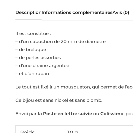
Description
Informations complémentaires
Avis (0)
Il est constitué :
– d’un cabochon de 20 mm de diamètre
– de breloque
– de perles assorties
– d’une chaîne argentée
– et d’un ruban
Le tout est fixé à un mousqueton, qui permet de l’ac
Ce bijou est sans nickel et sans plomb.
Envoi par
la Poste en lettre suivie
ou
Colissimo
, po
Poids
30 g