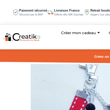
Aller
au
Paiement sécurisé
Livraison France
Retrait bout
Sécurisé par la BNP
Offerte dès 80€ d’achats
Angers (sur pla
contenu
Créer mon cadeau
Créez un 