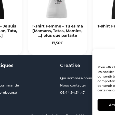
 Je suis
T-shirt Femme – Tu es ma
T-shirt 
an, Tata,
[Mamans, Tatas, Mamies,
…]
…] plus que parfaite
17,50
€
tiques
Creatike
Pour offrir
les cookies
consentir à
Qui sommes-nous ?
comportemen
a commande
Nous contacter
consentir o
certaines c
 remboursé
06.44.94.34.47
Ac