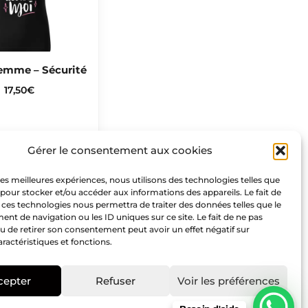
Femme – Sécurité
17,50
€
Gérer le consentement aux cookies
Nous suivre
 les meilleures expériences, nous utilisons des technologies telles que
 pour stocker et/ou accéder aux informations des appareils. Le fait de
F
I
P
 ces technologies nous permettra de traiter des données telles que le
t de navigation ou les ID uniques sur ce site. Le fait de ne pas
a
n
i
u de retirer son consentement peut avoir un effet négatif sur
c
s
n
aractéristiques et fonctions.
e
t
t
b
a
e
cepter
Refuser
Voir les préférences
o
g
r