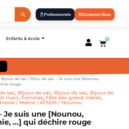
Professionnels
Contactez-Nous
Enfants & école
0
Panier
)
/
Bijoux de sac
/ Bijou de sac – Je suis une [Nounou,
hire rouge
de sac
,
Bijoux de sac
,
Bijoux de sac
,
Bijoux de
ait main
,
Femmes
,
Fête des grand-mères
,
tresse / Maître / ATSEM / Nounou
– Je suis une [Nounou,
, …] qui déchire rouge