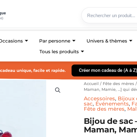
ique
ce)
Occasions
Par personne
Univers & thèmes
Tous les produits
Créer mon cadeau de (A à Z
cadeau unique, facile et rapide.
Accueil
/
Fête des mères
Maman, Mamie, …] qui déc
Accessoires
,
Bijoux 
sac
,
Événements
,
F
Fête des mères
,
Maî
Bijou de sac 
Maman, Mamie