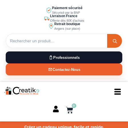
Aller
Paiement sécurisé
au
Sécurisé par la BNP
Livraison France
contenu
Offerte dès 80€ d’achats
Retrait boutique
Angers (sur place)
Professionnels
Contactez-Nous
0
Panier
Créez un cadeau unique, facile et rapide.