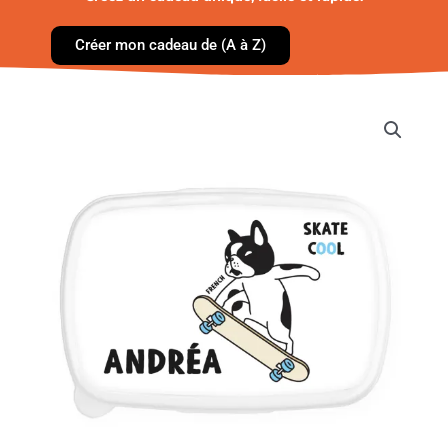
Créer mon cadeau de (A à Z)
quantité
de
Boîte
à
goûter
-
Cool
Skate