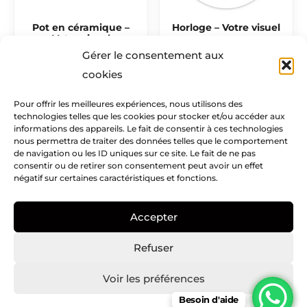
Pot en céramique –
Horloge – Votre visuel
Votre visuel
12,50
€
Gérer le consentement aux
12,50
€
cookies
Pour offrir les meilleures expériences, nous utilisons des
technologies telles que les cookies pour stocker et/ou accéder aux
Mentions légales​
informations des appareils. Le fait de consentir à ces technologies
nous permettra de traiter des données telles que le comportement
Infos pratiques
de navigation ou les ID uniques sur ce site. Le fait de ne pas
consentir ou de retirer son consentement peut avoir un effet
négatif sur certaines caractéristiques et fonctions.
Creatike
Accepter
Nous suivre
I
I
P
Refuser
c
n
i
o
s
n
Voir les préférences
n
t
t
Besoin d'aide
Copyright © Creatike – 2021