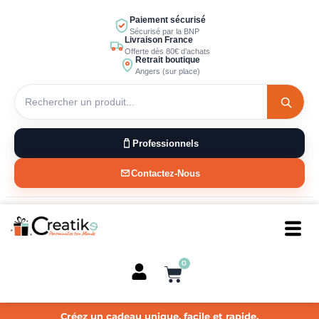
Aller
Paiement sécurisé
au
Sécurisé par la BNP
Livraison France
contenu
Offerte dès 80€ d’achats
Retrait boutique
Angers (sur place)
Professionnels
Contactez-Nous
0
Panier
Créez un cadeau unique, facile et rapide.