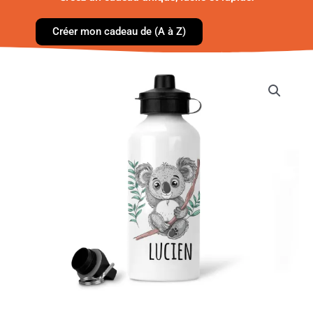
Créer mon cadeau de (A à Z)
quantité
de
Gourde
Enfant
-
koala
fleur