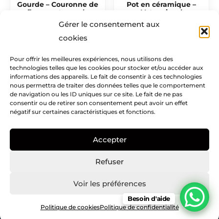
Gourde – Couronne de
Pot en céramique –
fleurs automnale
Votre visuel
Gérer le consentement aux
22,00
€
12,50
€
cookies
Pour offrir les meilleures expériences, nous utilisons des
technologies telles que les cookies pour stocker et/ou accéder aux
Mentions légales​
informations des appareils. Le fait de consentir à ces technologies
nous permettra de traiter des données telles que le comportement
Infos pratiques
de navigation ou les ID uniques sur ce site. Le fait de ne pas
consentir ou de retirer son consentement peut avoir un effet
négatif sur certaines caractéristiques et fonctions.
Creatike
Accepter
Nous suivre
I
I
P
Refuser
c
n
i
o
s
n
Voir les préférences
n
t
t
Besoin d'aide
Copyright © Creatike – 2021
-
a
e
Politique de cookies
Politique de confidentialité