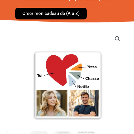
Créer mon cadeau de (A à Z)
quantité
de
Magnet
de
réfrigérateur
musical
personnalisé
Toi