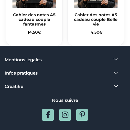
Cahier des notes A5
Cahier des notes A5
cadeau couple
cadeau couple Belle
fantasmes
vie
14,50
€
14,50
€
Mentions légales​
Infos pratiques
Creatike
Nous suivre
I
I
P
c
n
i
o
s
n