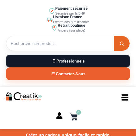
Aller
Paiement sécurisé
au
Sécurisé par la BNP
Livraison France
contenu
Offerte dès 80€ d’achats
Retrait boutique
Angers (sur place)
Professionnels
Contactez-Nous
0
Panier
Créez un cadeau unique, facile et rapide.