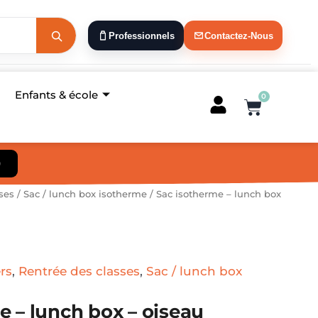
Professionnels
Contactez-Nous
Enfants & école
0
Panier
)
ses
/
Sac / lunch box isotherme
/ Sac isotherme – lunch box
rs
,
Rentrée des classes
,
Sac / lunch box
e – lunch box – oiseau