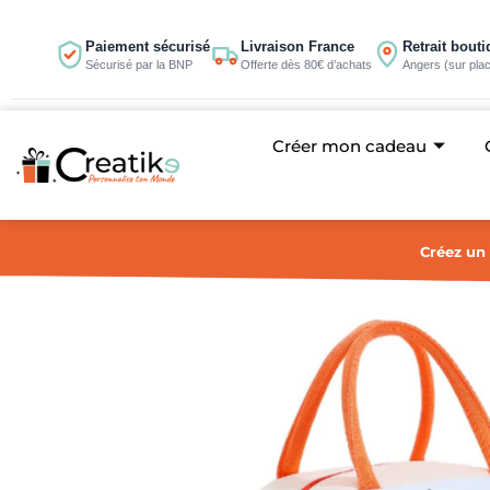
Aller
au
Paiement sécurisé
Livraison France
Retrait bout
Sécurisé par la BNP
Offerte dès 80€ d’achats
Angers (sur pla
contenu
Créer mon cadeau
Créez un 