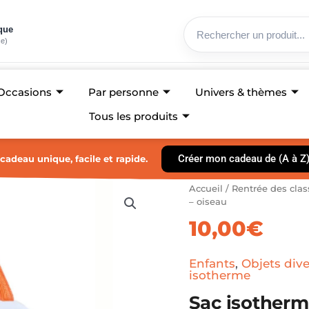
ique
ce)
Occasions
Par personne
Univers & thèmes
Tous les produits
Créer mon cadeau de (A à Z
cadeau unique, facile et rapide.
quantité
Accueil
/
Rentrée des clas
de
– oiseau
Sac
10,00
€
isotherme
-
lunch
Enfants
,
Objets dive
box
isotherme
-
Sac isotherm
oiseau