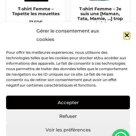
T-shirt Femme –
T-shirt Femme – Je
Topette les mouettes
suis une [Maman,
Tata, Mamie, …] trop
17,50
€
géniale
Gérer le consentement aux
17,50
€
cookies
Pour offrir les meilleures expériences, nous utilisons des
technologies telles que les cookies pour stocker et/ou accéder aux
Mentions légales​
informations des appareils. Le fait de consentir à ces technologies
nous permettra de traiter des données telles que le comportement
Infos pratiques
de navigation ou les ID uniques sur ce site. Le fait de ne pas
consentir ou de retirer son consentement peut avoir un effet
négatif sur certaines caractéristiques et fonctions.
Creatike
Accepter
Nous suivre
I
I
P
Refuser
c
n
i
o
s
n
Voir les préférences