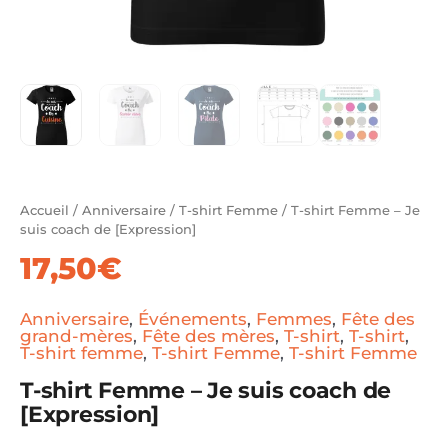
Accueil
/
Anniversaire
/
T-shirt Femme
/ T-shirt Femme – Je
suis coach de [Expression]
17,50
€
Anniversaire
,
Événements
,
Femmes
,
Fête des
grand-mères
,
Fête des mères
,
T-shirt
,
T-shirt
,
T-shirt femme
,
T-shirt Femme
,
T-shirt Femme
T-shirt Femme – Je suis coach de
[Expression]