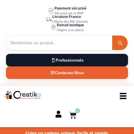
Aller
Paiement sécurisé
au
Sécurisé par la BNP
Livraison France
contenu
Offerte dès 80€ d’achats
Retrait boutique
Angers (sur place)
Professionnels
Contactez-Nous
0
Panier
Créez un cadeau unique, facile et rapide.