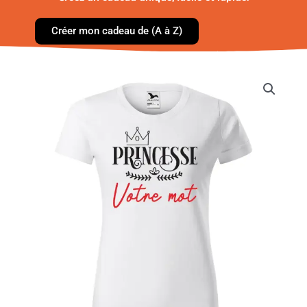
Créer mon cadeau de (A à Z)
quantité
de
T-
shirt
Femme
-
Princesse
[Expression]