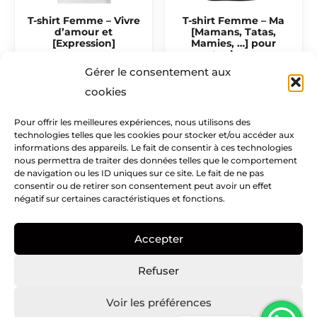
T-shirt Femme – Vivre
T-shirt Femme – Ma
d’amour et
[Mamans, Tatas,
[Expression]
Mamies, …] pour
toujours
17,50
€
Gérer le consentement aux
17,50
€
cookies
Pour offrir les meilleures expériences, nous utilisons des
technologies telles que les cookies pour stocker et/ou accéder aux
Mentions légales​
informations des appareils. Le fait de consentir à ces technologies
nous permettra de traiter des données telles que le comportement
Infos pratiques
de navigation ou les ID uniques sur ce site. Le fait de ne pas
consentir ou de retirer son consentement peut avoir un effet
négatif sur certaines caractéristiques et fonctions.
Creatike
Accepter
Nous suivre
I
I
P
Refuser
c
n
i
o
s
n
Voir les préférences