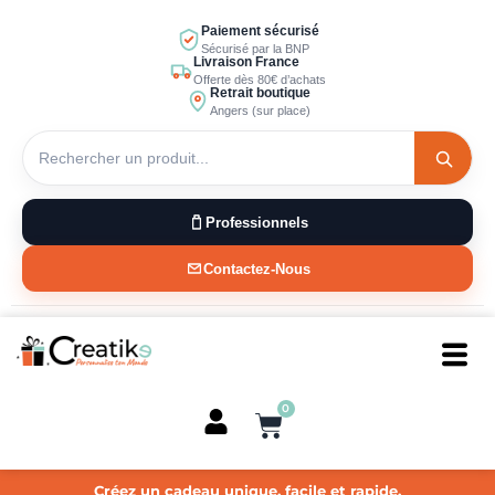
Aller
Paiement sécurisé
au
Sécurisé par la BNP
Livraison France
contenu
Offerte dès 80€ d’achats
Retrait boutique
Angers (sur place)
Professionnels
Contactez-Nous
0
Panier
Créez un cadeau unique, facile et rapide.