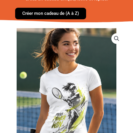
Créer mon cadeau de (A à Z)
quantité
de
Tee-
shirt
femme
sport
personnalisé
–
Photo
transformée
en
illustration