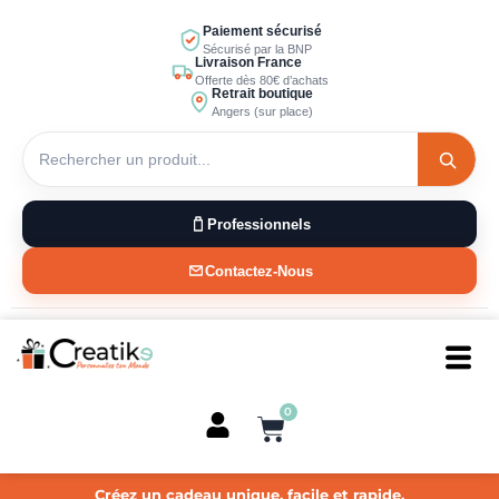
Aller
Paiement sécurisé
au
Sécurisé par la BNP
Livraison France
contenu
Offerte dès 80€ d’achats
Retrait boutique
Angers (sur place)
Professionnels
Contactez-Nous
0
Panier
Créez un cadeau unique, facile et rapide.