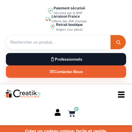
Aller
Paiement sécurisé
au
Sécurisé par la BNP
Livraison France
contenu
Offerte dès 80€ d’achats
Retrait boutique
Angers (sur place)
Professionnels
Contactez-Nous
0
Panier
Créez un cadeau unique, facile et rapide.