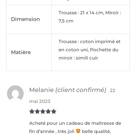
Trousse : 21 x 14 cm, Miroir :
Dimension
7,5 cm
Trousse : coton imprimé et
en coton uni, Pochette du
Matière
miroir : simili cuir
Melanie
(client confirmé)
22
mai 2023
Note
5
sur
Acheté pour un cadeau de maîtresse de
5
fin d’année , très joli
belle qualité,