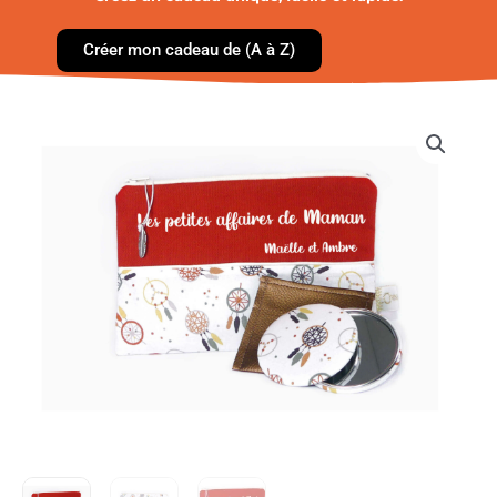
Créer mon cadeau de (A à Z)
quantité
de
Trousse
à
motif
-
Attrape
rêve