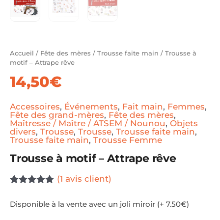
Accueil
/
Fête des mères
/
Trousse faite main
/ Trousse à
motif – Attrape rêve
14,50
€
Accessoires
,
Événements
,
Fait main
,
Femmes
,
Fête des grand-mères
,
Fête des mères
,
Maîtresse / Maître / ATSEM / Nounou
,
Objets
divers
,
Trousse
,
Trousse
,
Trousse faite main
,
Trousse faite main
,
Trousse Femme
Trousse à motif – Attrape rêve
(
1
avis client)
Noté
1
5.00
sur 5
Disponible à la vente avec un joli miroir (+ 7.50€)
basé sur
notation