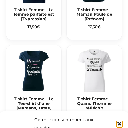
T-shirt Femme – La
T-shirt Femme –
femme parfaite est
Maman Poule de
[Expression]
[Prénom]
17,50
€
17,50
€
T-shirt Femme – Le
T-shirt Femme –
Tee-shirt d’une
Quand l’homme
[Mamans, Tatas,
réfléchit
Mamies, …] formidable
17,50
€
Gérer le consentement aux
17,50
€
cookies