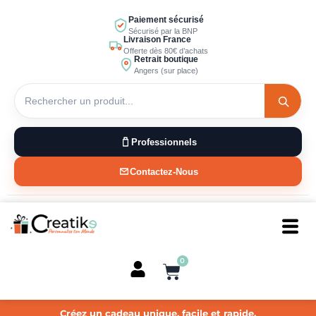
Aller
Paiement sécurisé
au
Sécurisé par la BNP
Livraison France
contenu
Offerte dès 80€ d’achats
Retrait boutique
Angers (sur place)
Professionnels
Contactez-Nous
0
Panier
Créez un cadeau unique, facile et rapide.