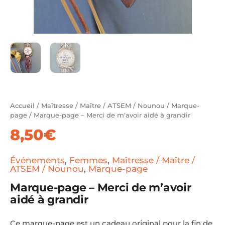
Accueil
/
Maîtresse / Maître / ATSEM / Nounou
/
Marque-
page
/ Marque-page – Merci de m’avoir aidé à grandir
8,50
€
Événements
,
Femmes
,
Maîtresse / Maître /
ATSEM / Nounou
,
Marque-page
Marque-page – Merci de m’avoir
aidé à grandir
Ce marque-page est un cadeau original pour la fin de