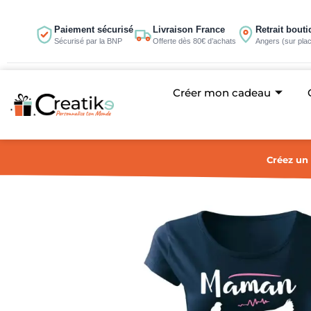
Aller
au
Paiement sécurisé
Livraison France
Retrait bout
Sécurisé par la BNP
Offerte dès 80€ d’achats
Angers (sur pla
contenu
Créer mon cadeau
Créez un 