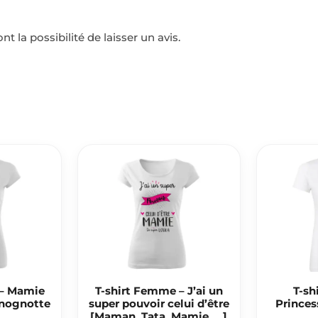
t la possibilité de laisser un avis.
 – Mamie
T-shirt Femme – J’ai un
T-sh
Gnognotte
super pouvoir celui d’être
Princes
[Maman, Tata, Mamie, …]