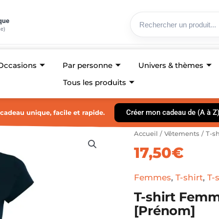
ique
ce)
Occasions
Par personne
Univers & thèmes
Tous les produits
Créer mon cadeau de (A à Z
cadeau unique, facile et rapide.
quantité
Accueil
/
Vêtements
/
T-sh
de
17,50
€
T-
shirt
Femme
Femmes
,
T-shirt
,
T-
-
Maman
T-shirt Fem
Poule
[Prénom]
de