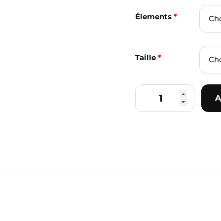
Élements
*
Taille
*
A