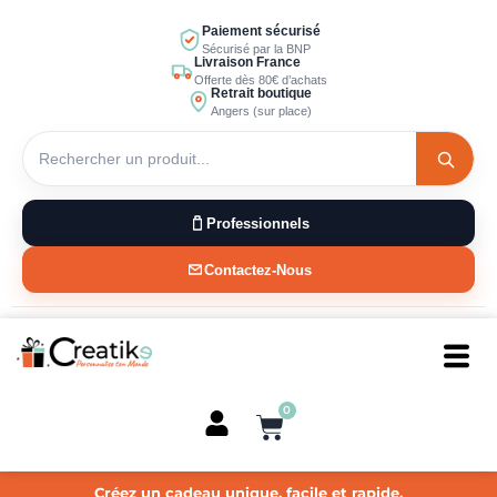
Aller
Paiement sécurisé
au
Sécurisé par la BNP
Livraison France
contenu
Offerte dès 80€ d’achats
Retrait boutique
Angers (sur place)
Professionnels
Contactez-Nous
0
Panier
Créez un cadeau unique, facile et rapide.