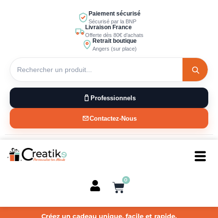
Aller
Paiement sécurisé
au
Sécurisé par la BNP
Livraison France
contenu
Offerte dès 80€ d’achats
Retrait boutique
Angers (sur place)
Professionnels
Contactez-Nous
0
Panier
Créez un cadeau unique, facile et rapide.