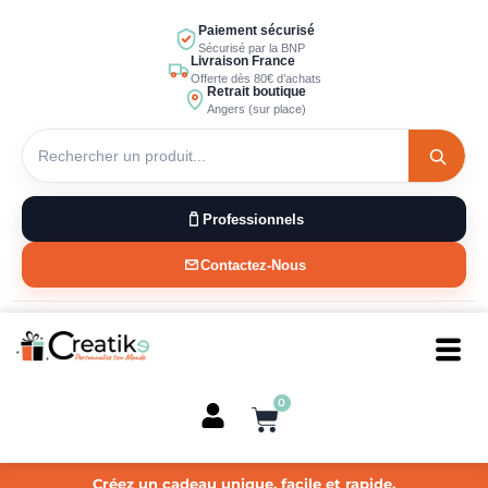
Aller
Paiement sécurisé
au
Sécurisé par la BNP
Livraison France
contenu
Offerte dès 80€ d’achats
Retrait boutique
Angers (sur place)
Professionnels
Contactez-Nous
0
Panier
Créez un cadeau unique, facile et rapide.