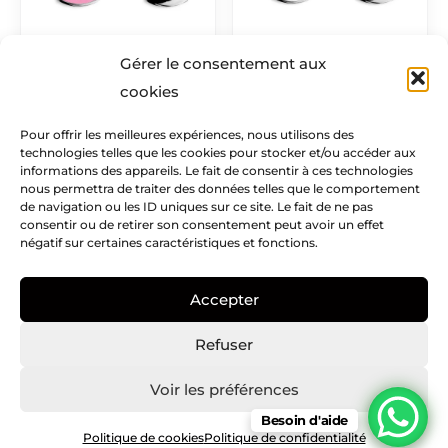
Porte-clés en métal –
Porte-clés en métal –
Super nounou
Votre visuel
Gérer le consentement aux
6,90
€
6,90
€
cookies
Pour offrir les meilleures expériences, nous utilisons des
technologies telles que les cookies pour stocker et/ou accéder aux
informations des appareils. Le fait de consentir à ces technologies
Mentions légales​
nous permettra de traiter des données telles que le comportement
de navigation ou les ID uniques sur ce site. Le fait de ne pas
consentir ou de retirer son consentement peut avoir un effet
Infos pratiques
négatif sur certaines caractéristiques et fonctions.
Creatike
Accepter
Nous suivre
Refuser
I
I
P
c
n
i
Voir les préférences
o
s
n
Besoin d'aide
n
t
t
Copyright © Creatike – 2021
Politique de cookies
Politique de confidentialité