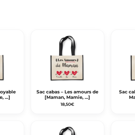
royable
Sac cabas – Les amours de
Sac ca
, …]
[Maman, Mamie, …]
Ma
18,50
€