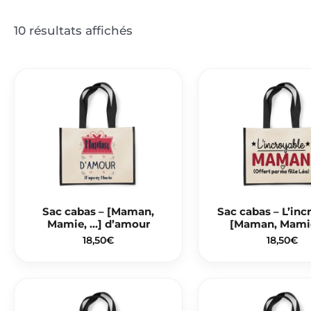
10 résultats affichés
Sac cabas – [Maman,
Sac cabas – L’inc
Mamie, …] d’amour
[Maman, Mamie
18,50
€
18,50
€