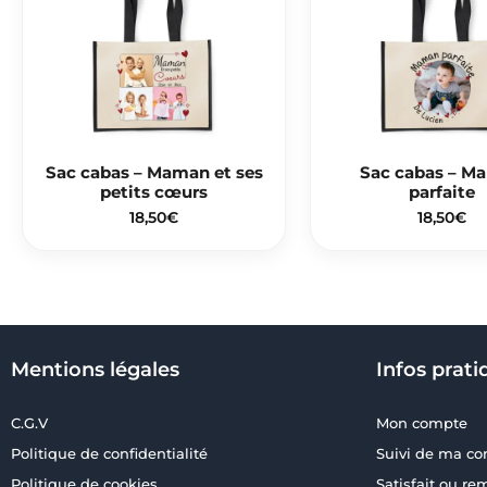
Sac cabas – Maman et ses
Sac cabas – M
petits cœurs
parfaite
18,50
€
18,50
€
Mentions légales
Infos prati
C.G.V
Mon compte
Politique de confidentialité
Suivi de ma 
Politique de cookies
Satisfait ou r