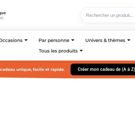
ique
ce)
Occasions
Par personne
Univers & thèmes
Tous les produits
Créer mon cadeau de (A à Z
cadeau unique, facile et rapide.