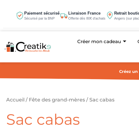
Aller
au
Paiement sécurisé
Livraison France
Retrait bout
Sécurisé par la BNP
Offerte dès 80€ d’achats
Angers (sur pla
contenu
Créer mon cadeau
Créez un 
Accueil
/
Fête des grand-mères
/ Sac cabas
Sac cabas