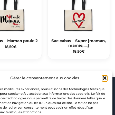
as – Maman poule 2
Sac cabas – Super [maman,
mamie, …]
18,50
€
18,50
€
Gérer le consentement aux cookies
Nous suivre
 les meilleures expériences, nous utilisons des technologies telles que
 pour stocker et/ou accéder aux informations des appareils. Le fait de
F
I
P
 ces technologies nous permettra de traiter des données telles que le
t de navigation ou les ID uniques sur ce site. Le fait de ne pas
a
n
i
u de retirer son consentement peut avoir un effet négatif sur
c
s
n
aractéristiques et fonctions.