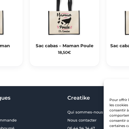
aman
Sac cabas – Maman Poule
Sac cab
18,50
€
ques
Creatike
Pour offrir
les cookies
consentir à
Qui sommes-nous ?
comportemen
commande
Nous contacter
consentir o
certaines c
emboursé
06.44.94.34.47