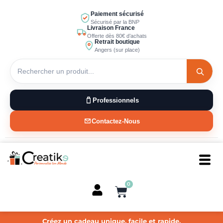
Aller
Paiement sécurisé
au
Sécurisé par la BNP
Livraison France
contenu
Offerte dès 80€ d’achats
Retrait boutique
Angers (sur place)
Professionnels
Contactez-Nous
0
Panier
Créez un cadeau unique, facile et rapide.